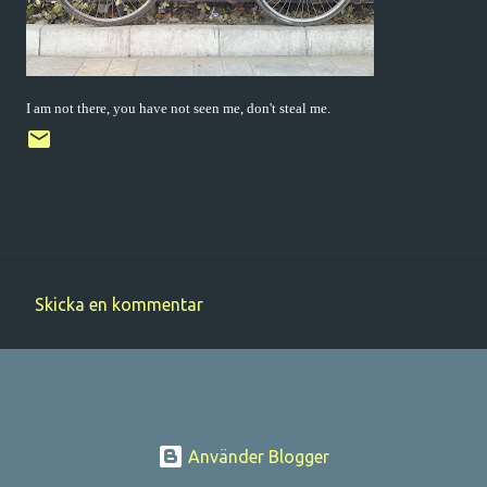
I am not there, you have not seen me, don't steal me.
Skicka en kommentar
K
o
m
m
e
Använder Blogger
n