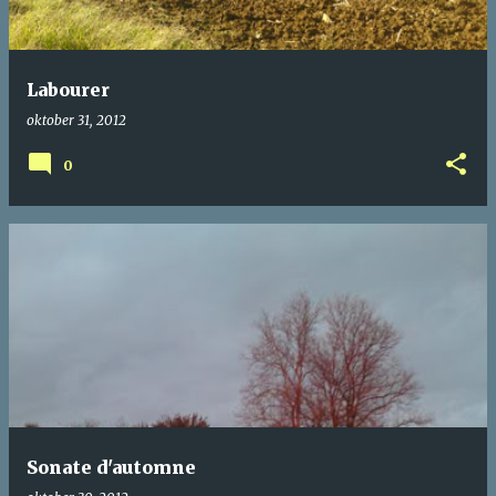
g
g
Labourer
oktober 31, 2012
0
Sonate d'automne