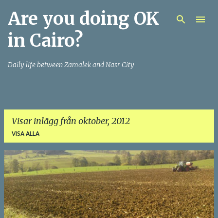
Are you doing OK
Fortsätt till huvudinnehåll
in Cairo?
Daily life between Zamalek and Nasr City
Visar inlägg från oktober, 2012
VISA ALLA
I
n
l
ä